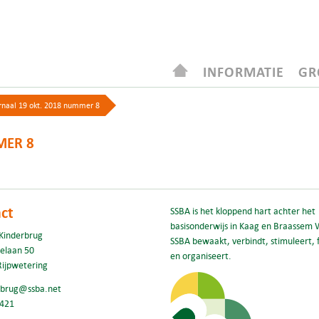
INFORMATIE
GR
rnaal 19 okt. 2018 nummer 8
MER 8
ct
SSBA is het kloppend hart achter het
basisonderwijs in Kaag en Braassem 
Kinderbrug
SSBA bewaakt, verbindt, stimuleert, f
elaan 50
en organiseert.
Rijpwetering
rbrug@ssba.net
421