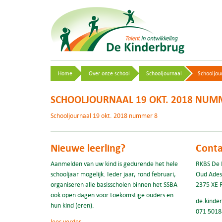
Home
Over onze school
Schooljournaal
Schooljou
SCHOOLJOURNAAL 19 OKT. 2018 NUM
Schooljournaal 19 okt. 2018 nummer 8
Nieuwe leerling?
Conta
Aanmelden van uw kind is gedurende het hele
RKBS De 
schooljaar mogelijk. Ieder jaar, rond februari,
Oud Ades
organiseren alle basisscholen binnen het SSBA
2375 XE 
ook open dagen voor toekomstige ouders en
de.kinde
hun kind (eren).
071 5018
lees verder