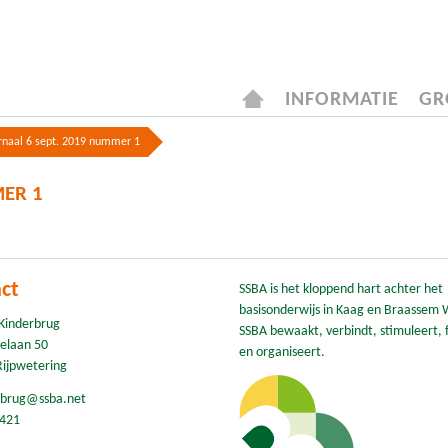
INFORMATIE
GR
rnaal 6 sept. 2019 nummer 1
ER 1
ct
SSBA is het kloppend hart achter het
basisonderwijs in Kaag en Braassem 
Kinderbrug
SSBA bewaakt, verbindt, stimuleert, f
elaan 50
en organiseert.
Rijpwetering
rbrug@ssba.net
421