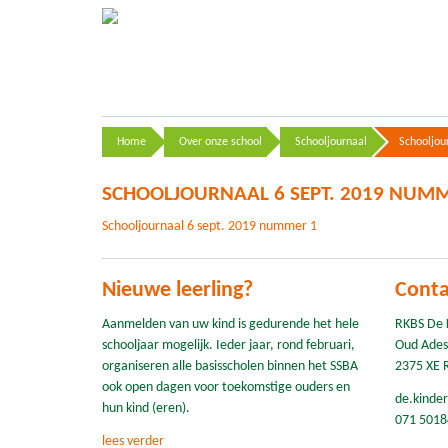
Home
Over onze school
Schooljournaal
Schooljou
SCHOOLJOURNAAL 6 SEPT. 2019 NUMM
Schooljournaal 6 sept. 2019 nummer 1
Nieuwe leerling?
Conta
Aanmelden van uw kind is gedurende het hele
RKBS De 
schooljaar mogelijk. Ieder jaar, rond februari,
Oud Ades
organiseren alle basisscholen binnen het SSBA
2375 XE 
ook open dagen voor toekomstige ouders en
de.kinde
hun kind (eren).
071 5018
lees verder