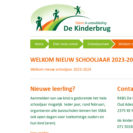
Home
Over onze school
Schooljournaal
Welkom n
WELKOM NIEUW SCHOOLJAAR 2023-20
Welkom nieuw schooljaar 2023-2024
Nieuwe leerling?
Conta
Aanmelden van uw kind is gedurende het hele
RKBS De 
schooljaar mogelijk. Ieder jaar, rond februari,
Oud Ades
organiseren alle basisscholen binnen het SSBA
2375 XE 
ook open dagen voor toekomstige ouders en
de.kinde
hun kind (eren).
071 5018
lees verder