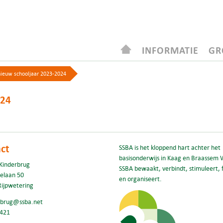
INFORMATIE
GR
ieuw schooljaar 2023-2024
24
ct
SSBA is het kloppend hart achter het
basisonderwijs in Kaag en Braassem 
Kinderbrug
SSBA bewaakt, verbindt, stimuleert, f
elaan 50
en organiseert.
Rijpwetering
rbrug@ssba.net
421