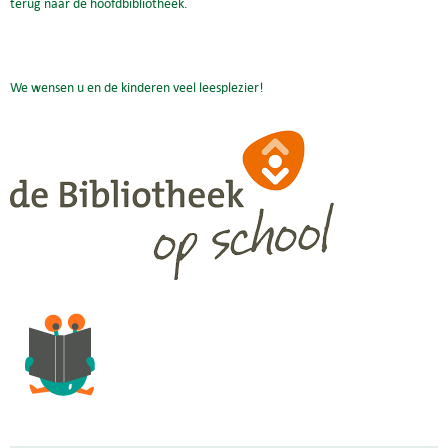
terug naar de hoofdbibliotheek.
We wensen u en de kinderen veel leesplezier!