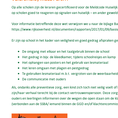
Op alle scholen zijn de leraren gecertificeerd voor de Meldcode Huiseli
op scholen goed te reageren op signalen van huiselijk – en ander geweld. 
Voor informatie betreffende deze wet verwijzen we u naar de bijlage 
https://www.rijksoverheid.nl/documenten/rapporten/2017/01/09/basis
Er zijn op school in het kader van veiligheid en goed gedrag afspraken 
De omgang met elkaar en het taalgebruik binnen de school
Het gedrag in bijv. de kleedkamer, tijdens schoolreisjes en kamp
Het ophangen van posters en het gebruik van lesmateriaal
Het leren omgaan met plagen en pestgedrag
Te gebruiken lesmateriaal m.b.t. vergroten van de weerbaarheid
De communicatie met ouders
Als, ondanks alle preventieve zorg, een kind zich toch niet veilig voelt o
zijn/haar verhaal terecht bij de contact-vertrouwenspersoon. Deze zo
ouders en leerlingen informeren over de wegen die open staan om de kl
(verbonden aan de SSBA/ iemand binnen de GGD en/of klachtencommiss