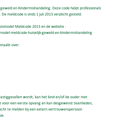
jk geweld en Kindermishandeling. Deze code helpt professionals
De meldcode is sinds 1 juli 2013 verplicht gesteld.
Basismodel Meldcode 2013 en de website :
model-meldcode-huiselijk-geweld-en-kindermishandeling
gemaakt over:
f lastiggevallen wordt, kan het kind en/of de ouder met
rgt voor een eerste opvang en kan desgewenst teamleden,
acht te melden bij een extern vertrouwenspersoon
ie.